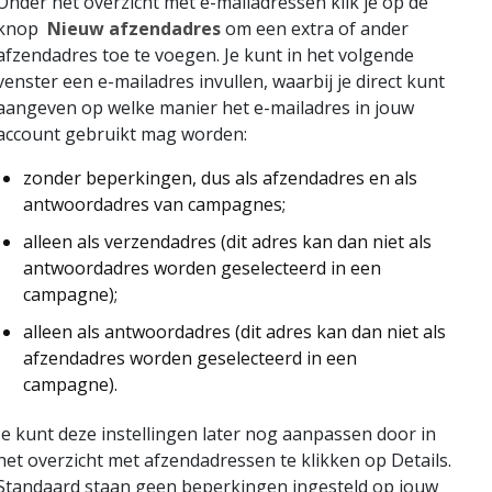
Onder het overzicht met e-mailadressen klik je op de
knop
Nieuw afzendadres
om een extra of ander
afzendadres toe te voegen. Je kunt in het volgende
venster een e-mailadres invullen, waarbij je direct kunt
aangeven op welke manier het e-mailadres in jouw
account gebruikt mag worden:
zonder beperkingen, dus als afzendadres en als
antwoordadres van campagnes;
alleen als verzendadres (dit adres kan dan niet als
antwoordadres worden geselecteerd in een
campagne);
alleen als antwoordadres (dit adres kan dan niet als
afzendadres worden geselecteerd in een
campagne).
Je kunt deze instellingen later nog aanpassen door in
het overzicht met afzendadressen te klikken op Details.
Standaard staan geen beperkingen ingesteld op jouw