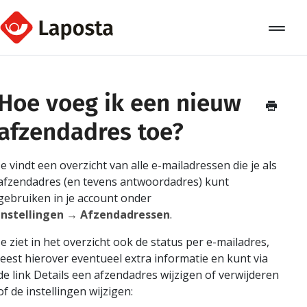
Toggle
Navigat
Home
Hoe voeg ik een nieuw
Over Laposta
afzendadres toe?
Relaties
Je vindt een overzicht van alle e-mailadressen die je als
Campagnes
afzendadres (en tevens antwoordadres) kunt
gebruiken in je account onder
Automation
Instellingen → Afzendadressen
.
Je ziet in het overzicht ook de status per e-mailadres,
Koppelingen
leest hierover eventueel extra informatie en kunt via
de link Details een afzendadres wijzigen of verwijderen
of de instellingen wijzigen: