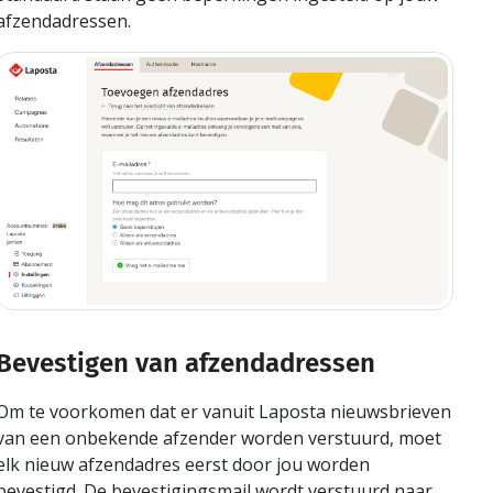
afzendadressen.
Bevestigen van afzendadressen
Om te voorkomen dat er vanuit Laposta nieuwsbrieven
van een onbekende afzender worden verstuurd, moet
elk nieuw afzendadres eerst door jou worden
bevestigd. De bevestigingsmail wordt verstuurd naar