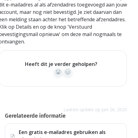
dit e-mailadres al als afzendadres toegevoegd aan jouw
account, maar nog niet bevestigd. Je ziet daarvan dan
een melding staan achter het betreffende afzendadres.
Klik op Details en op de knop 'Verstuurd
bevestigingsmail opnieuw' om deze mail nogmaals te
ontvangen.
Heeft dit je verder geholpen?
Yes
No
Laatste update op juni 26, 2025
Gerelateerde informatie
Een gratis e-mailadres gebruiken als