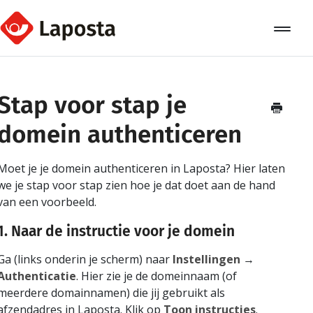
Toggle
Navigat
Home
Stap voor stap je
Over Laposta
domein authenticeren
Relaties
Moet je je domein authenticeren in Laposta? Hier laten
Campagnes
we je stap voor stap zien hoe je dat doet aan de hand
van een voorbeeld.
Automation
1. Naar de instructie voor je domein
Koppelingen
Ga (links onderin je scherm) naar
Instellingen
→
Authenticatie
. Hier zie je de domeinnaam (of
meerdere domainnamen) die jij gebruikt als
afzendadres in Laposta. Klik op
Toon instructies
.