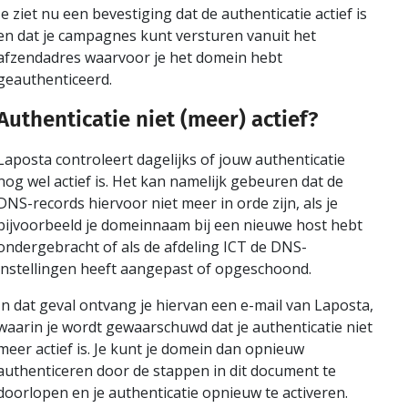
Je ziet nu een bevestiging dat de authenticatie actief is
en dat je campagnes kunt versturen vanuit het
afzendadres waarvoor je het domein hebt
geauthenticeerd.
Authenticatie niet (meer) actief?
Laposta controleert dagelijks of jouw authenticatie
nog wel actief is. Het kan namelijk gebeuren dat de
DNS-records hiervoor niet meer in orde zijn, als je
bijvoorbeeld je domeinnaam bij een nieuwe host hebt
ondergebracht of als de afdeling ICT de DNS-
instellingen heeft aangepast of opgeschoond.
In dat geval ontvang je hiervan een e-mail van Laposta,
waarin je wordt gewaarschuwd dat je authenticatie niet
meer actief is. Je kunt je domein dan opnieuw
authenticeren door de stappen in dit document te
doorlopen en je authenticatie opnieuw te activeren.