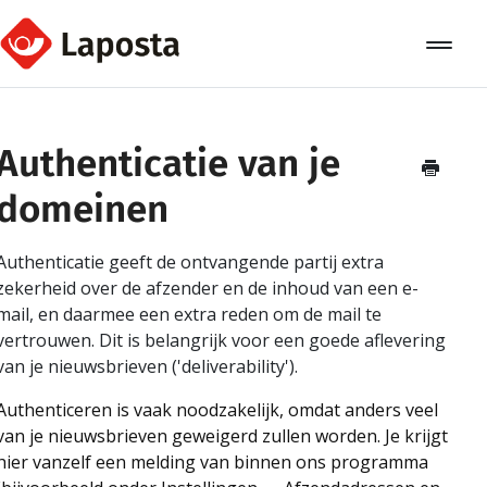
Toggle
Navigat
Home
Authenticatie van je
Over Laposta
domeinen
Relaties
Authenticatie geeft de ontvangende partij extra
Campagnes
zekerheid over de afzender en de inhoud van een e-
mail, en daarmee een extra reden om de mail te
Automation
vertrouwen. Dit is belangrijk voor een goede aflevering
van je nieuwsbrieven ('deliverability').
Koppelingen
Authenticeren is vaak noodzakelijk, omdat anders veel
van je nieuwsbrieven geweigerd zullen worden. Je krijgt
hier vanzelf een melding van binnen ons programma