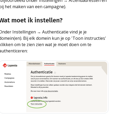
(bijvoorbeeld onder Instellingen → Afzendadressen en
bij het maken van een campagne).
Wat moet ik instellen?
Onder Instellingen → Authenticatie vind je je
domein(en). Bij elk domein kun je op 'Toon instructies'
klikken om te zien zien wat je moet doen om te
authenticeren: