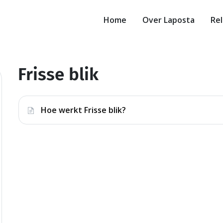
Home
Over Laposta
Rel
Frisse blik
le
ch
Hoe werkt Frisse blik?