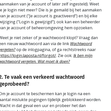
aanmaken van je account of later zelf ingesteld). Weet
je je login niet meer? Die is je gemaild bij het aanmaken
van je account ("Je account is geactiveerd") en bij elke
wijziging ("Login is gewijzigd"); ook kan een beheerder
van je account of beheeromgeving hem opzoeken.
Weet je niet zeker of je wachtwoord klopt? Vraag dan
een nieuw wachtwoord aan via de link
Wachtwoord
vergeten?
op de inlogpagina, of ga rechtstreeks naar
https://login.laposta.nl/forgot/
. Zie ook:
Ik ben mijn
wachtwoord vergeten. Wat moet ik doen?
2. Te vaak een verkeerd wachtwoord
geprobeerd?
Om je account te beschermen kan je login na een
aantal mislukte pogingen tijdelijk geblokkeerd worden.
Wacht in dat geval een uur en probeer het dan