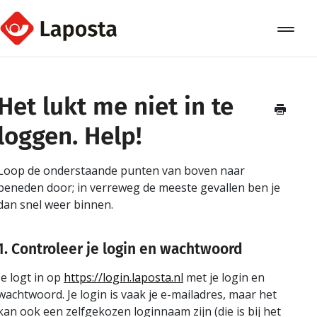
Toggle
Navigat
Home
Het lukt me niet in te
Over Laposta
loggen. Help!
Relaties
Loop de onderstaande punten van boven naar
Campagnes
beneden door; in verreweg de meeste gevallen ben je
dan snel weer binnen.
Automation
1. Controleer je login en wachtwoord
Koppelingen
Je logt in op
https://login.laposta.nl
met je login en
wachtwoord. Je login is vaak je e-mailadres, maar het
kan ook een zelfgekozen loginnaam zijn (die is bij het