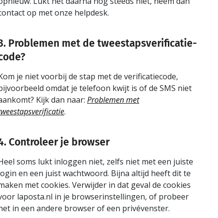
opnieuw. Lukt het daarna nog steeds niet, neem dan
contact op met onze helpdesk.
3. Problemen met de tweestapsverificatie-
code?
Kom je niet voorbij de stap met de verificatiecode,
bijvoorbeeld omdat je telefoon kwijt is of de SMS niet
aankomt? Kijk dan naar:
Problemen met
tweestapsverificatie
.
4. Controleer je browser
Heel soms lukt inloggen niet, zelfs niet met een juiste
login en een juist wachtwoord. Bijna altijd heeft dit te
maken met cookies. Verwijder in dat geval de cookies
voor laposta.nl in je browserinstellingen, of probeer
het in een andere browser of een privévenster.