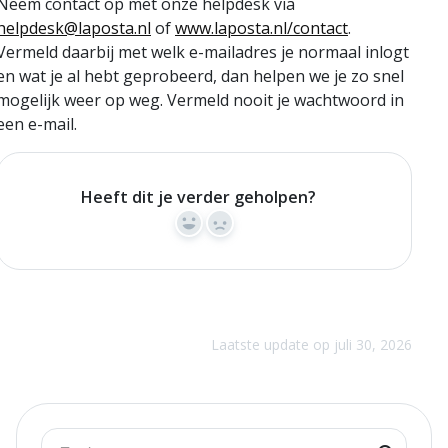
Neem contact op met onze helpdesk via
helpdesk@laposta.nl
of
www.laposta.nl/contact
.
Vermeld daarbij met welk e-mailadres je normaal inlogt
en wat je al hebt geprobeerd, dan helpen we je zo snel
mogelijk weer op weg. Vermeld nooit je wachtwoord in
een e-mail.
Heeft dit je verder geholpen?
Yes
No
Laatste update op juli 30, 2026