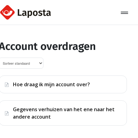
Toggle
Navigat
Home
Account overdragen
Over Laposta
Relaties
Campagnes
Hoe draag ik mijn account over?
Automation
Koppelingen
Gegevens verhuizen van het ene naar het
andere account