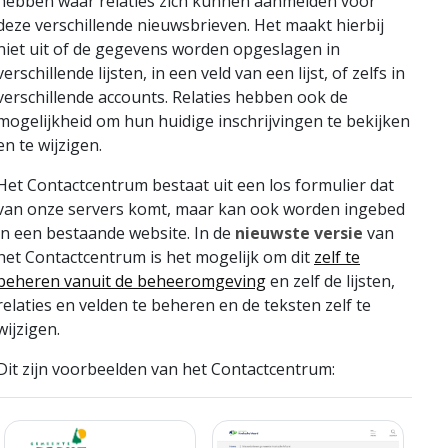
hebben waar relaties zich kunnen aanmelden voor
deze verschillende nieuwsbrieven. Het maakt hierbij
niet uit of de gegevens worden opgeslagen in
verschillende lijsten, in een veld van een lijst, of zelfs in
verschillende accounts. Relaties hebben ook de
mogelijkheid om hun huidige inschrijvingen te bekijken
en te wijzigen.
Het Contactcentrum bestaat uit een los formulier dat
van onze servers komt, maar kan ook worden ingebed
in een bestaande website. In de
nieuwste versie
van
het Contactcentrum is het mogelijk om dit
zelf te
beheren vanuit de beheeromgeving
en zelf de lijsten,
relaties en velden te beheren en de teksten zelf te
wijzigen.
Dit zijn voorbeelden van het Contactcentrum: