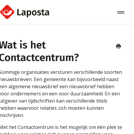
Toggle
Navigat
Home
Wat is het
Over Laposta
Contactcentrum?
Relaties
Sommige organisaties versturen verschillende soorten
Campagnes
nieuwsbrieven. Een gemeente kan bijvoorbeeld naast
een algemene nieuwsbrief een nieuwsbrief hebben
Automation
voor ondernemers en een voor duurzaamheid. En een
uitgever van tijdschriften kan verschillende titels
Koppelingen
hebben waarvoor relaties zich moeten kunnen
inschrijven.
Met het Contactcentrum is het mogelijk om één plek te