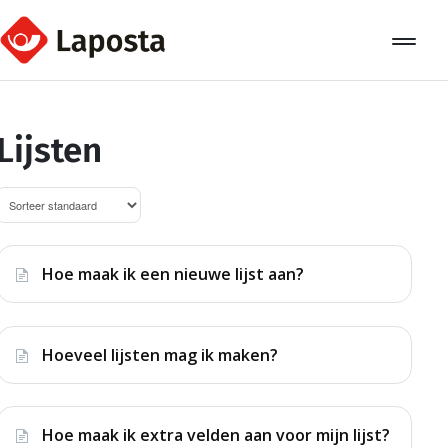
Toggle
Navigat
Home
Lijsten
Over Laposta
Relaties
Campagnes
Hoe maak ik een nieuwe lijst aan?
Automation
Koppelingen
Hoeveel lijsten mag ik maken?
Hoe maak ik extra velden aan voor mijn lijst?