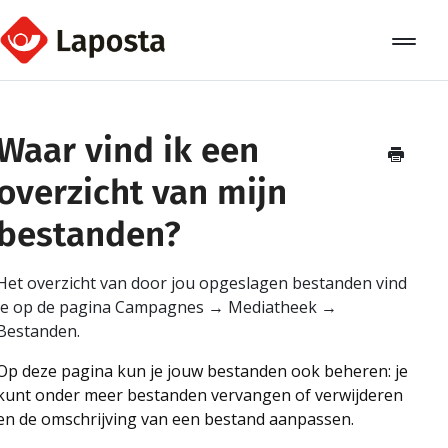
Toggle
Navigat
Home
Waar vind ik een
Over Laposta
overzicht van mijn
Relaties
bestanden?
Campagnes
Het overzicht van door jou opgeslagen bestanden vind
Automation
je op de pagina Campagnes → Mediatheek →
Bestanden.
Koppelingen
Op deze pagina kun je jouw bestanden ook beheren: je
kunt onder meer bestanden vervangen of verwijderen
en de omschrijving van een bestand aanpassen.