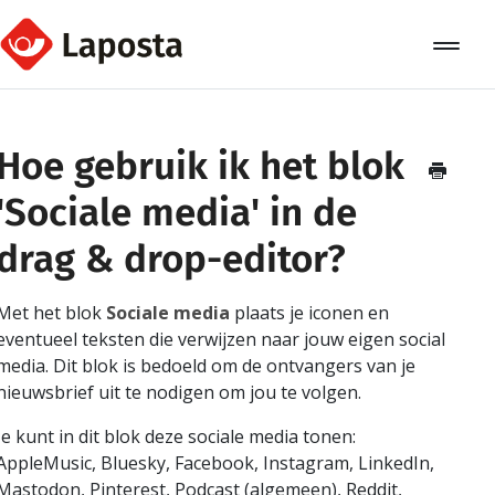
Toggle
Navigat
Home
Hoe gebruik ik het blok
Over Laposta
'Sociale media' in de
Relaties
drag & drop-editor?
Campagnes
Met het blok
Sociale media
plaats je iconen en
Automation
eventueel teksten die verwijzen naar jouw eigen social
media. Dit blok is bedoeld om de ontvangers van je
Koppelingen
nieuwsbrief uit te nodigen om jou te volgen.
Je kunt in dit blok deze sociale media tonen:
AppleMusic, Bluesky, Facebook, Instagram, LinkedIn,
Mastodon, Pinterest, Podcast (algemeen), Reddit,