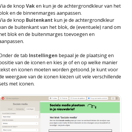
Via de knop
Vak
en kun je de achtergrondkleur van het
blok en de binnenmarges aanpassen.
Via de knop
Buitenkant
kun je de achtergrondkleur
van de buitenkant van het blok, de (eventuele) rand om
het blok en de buitenmarges toevoegen en
aanpassen.
Onder de tab
Instellingen
bepaal je de plaatsing en
positie van de iconen en kies je of en op welke manier
tekst en iconen moeten worden getoond. Je kunt voor
de weergave van de iconen kiezen uit vele verschillende
sets met iconen.