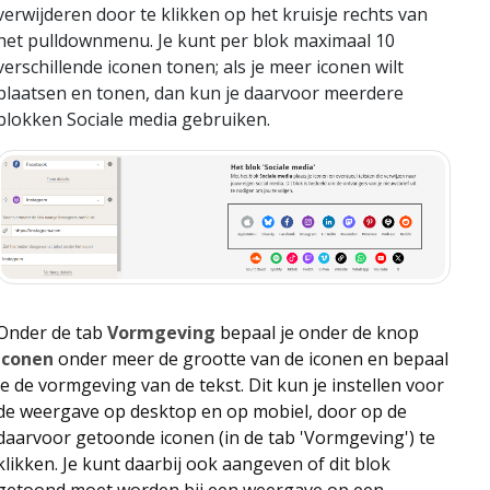
verwijderen door te klikken op het kruisje rechts van
het pulldownmenu. Je kunt per blok maximaal 10
verschillende iconen tonen; als je meer iconen wilt
plaatsen en tonen, dan kun je daarvoor meerdere
blokken Sociale media gebruiken.
Onder de tab
Vormgeving
bepaal je onder de knop
Iconen
onder meer de grootte van de iconen en bepaal
je de vormgeving van de tekst. Dit kun je instellen voor
de weergave op desktop en op mobiel, door op de
daarvoor getoonde iconen (in de tab 'Vormgeving') te
klikken. Je kunt daarbij ook aangeven of dit blok
getoond moet worden bij een weergave op een