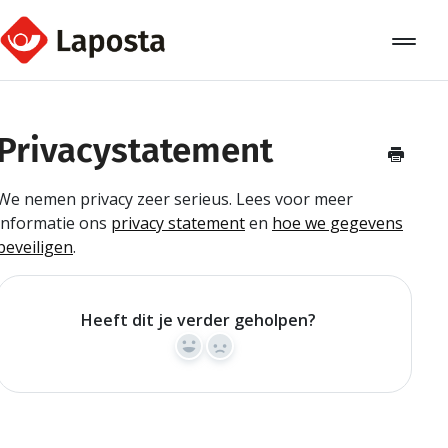
Toggle
Navigat
Home
Privacystatement
Over Laposta
We nemen privacy zeer serieus. Lees voor meer
Relaties
informatie ons
privacy statement
en
hoe we gegevens
beveiligen
.
Campagnes
Automation
Heeft dit je verder geholpen?
Koppelingen
Yes
No