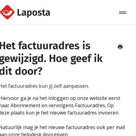
Toggle
Navigat
Home
Het factuuradres is
Over Laposta
gewijzigd. Hoe geef ik
Relaties
dit door?
Campagnes
Het factuuradres kun jij zelf aanpassen.
Automation
Hiervoor ga je na het inloggen op onze website eerst
naar Abonnement en vervolgens Factuuradres. Op
Koppelingen
deze plaats kun je het nieuwe factuuradres invoeren.
Natuurlijk mag je het nieuwe factuuradres ook per mail
aan onze helpdesk doorgeven.