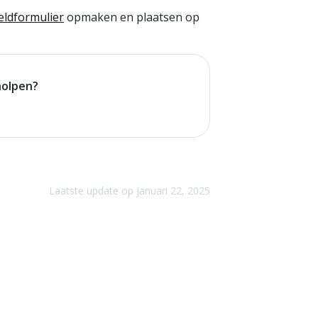
ldformulier
opmaken en plaatsen op
holpen?
Laatste update op januari 22, 2025