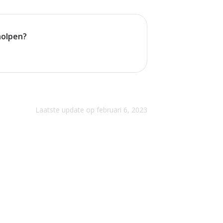
holpen?
Laatste update op februari 6, 2023