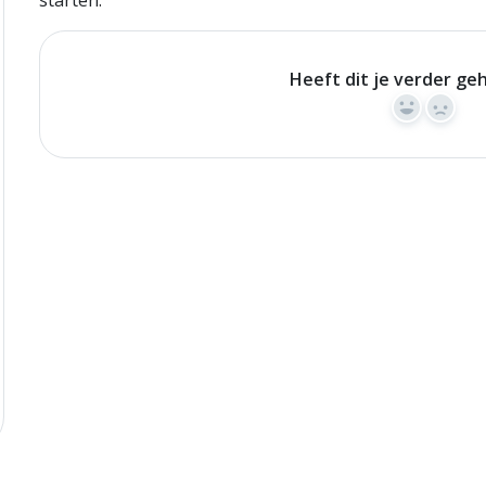
starten.
Heeft dit je verder ge
Yes
No