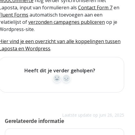
WooCommerce
nog verder synchroniseren met
Laposta, input van formulieren als
Contact Form 7
en
Fluent Forms
automatisch toevoegen aan een
relatielijst of
verzonden campagnes publiceren
op je
Wordpress-site.
Hier vind je een overzicht van alle koppelingen tussen
Laposta en Wordpress
.
Heeft dit je verder geholpen?
Yes
No
Laatste update op juni 26, 2025
Gerelateerde informatie