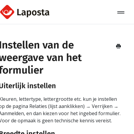
Toggle
Navigat
Home
Instellen van de
Over Laposta
weergave van het
Relaties
formulier
Campagnes
Uiterlijk instellen
Automation
Kleuren, lettertype, lettergrootte etc. kun je instellen
Koppelingen
op de pagina Relaties (lijst aanklikken) → Verrijken →
Aanmelden, en dan kiezen voor het ingebed formulier.
Voor de opmaak is geen technische kennis vereist.
Breedte instellen