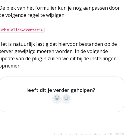
De plek van het formulier kun je nog aanpassen door
de volgende regel te wijzigen:
<div align="center">
Het is natuurlijk lastig dat hiervoor bestanden op de
server gewijzigd moeten worden. In de volgende
update van de plugin zullen we dit bij de instellingen
opnemen.
Heeft dit je verder geholpen?
Yes
No
Laatste update op februari 28, 2023